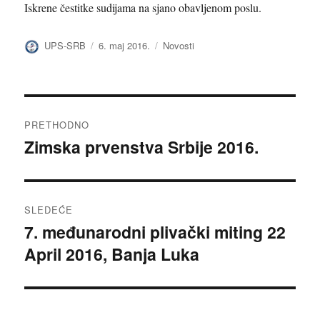
Iskrene čestitke sudijama na sjano obavljenom poslu.
Autor
Objavljeno
Kategorije
UPS-SRB
6. maj 2016.
Novosti
Kretanje
PRETHODNO
članka
Zimska prvenstva Srbije 2016.
Prethodni
članak:
SLEDEĆE
7. međunarodni plivački miting 22
Sledeći
April 2016, Banja Luka
članak: