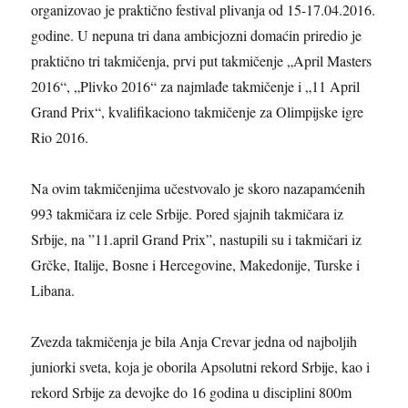
organizovao je praktično festival plivanja od 15-17.04.2016.
godine. U nepuna tri dana ambicjozni domaćin priredio je
praktično tri takmičenja, prvi put takmičenje „April Masters
2016“, „Plivko 2016“ za najmlađe takmičenje i „11 April
Grand Prix“, kvalifikaciono takmičenje za Olimpijske igre
Rio 2016.
Na ovim takmičenjima učestvovalo je skoro nazapamćenih
993 takmičara iz cele Srbije. Pored sjajnih takmičara iz
Srbije, na ”11.april Grand Prix”, nastupili su i takmičari iz
Grčke, Italije, Bosne i Hercegovine, Makedonije, Turske i
Libana.
Zvezda takmičenja je bila Anja Crevar jedna od najboljih
juniorki sveta, koja je oborila Apsolutni rekord Srbije, kao i
rekord Srbije za devojke do 16 godina u disciplini 800m