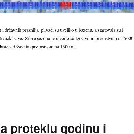
 državnih praznika, plivači su uveliko u bazenu, a startovala su i
livački savez Srbije sezonu je otvorio sa Državnim prvenstvom na 5000
asters državnim prvenstvom na 1500 m.
Start sezone državnih prvenstava u 2026. godini“
za proteklu godinu i