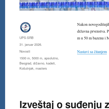
Nakon novogodišnjih i
državna prvenstva. P
Autor
UPS-SRB
m u 50 m bazenu i M
Objavljeno
31. januar 2026.
Kategorije
„
Novosti
Nastavi sa čitanjem
Oznake
1500 m
,
5000 m
,
apsolutno
,
Beograd
,
državno
,
kadeti
,
Košutnjak
,
masters
Izveštaj o suđenju 