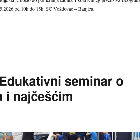
05.2026 od 10h do 15h, SC Voždovac – Banjica.
Pomeranje satnice edukativnog seminara za plivačke sudije u organizci
Edukativni seminar o
 i najčešćim