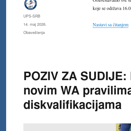
koje se održava 16.
Autor
UPS-SRB
Objavljeno
„
14. maj 2026.
Nastavi sa čitanjem
Kategorije
Obaveštenja
POZIV ZA SUDIJE: 
novim WA pravilima
diskvalifikacijama