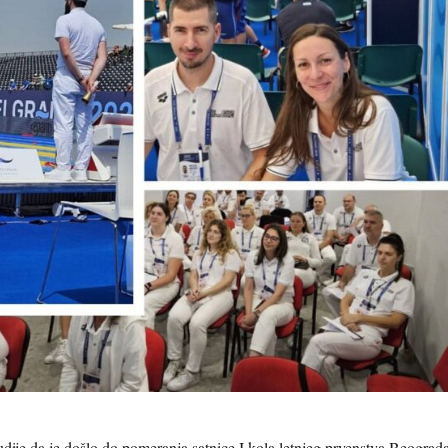
ije da je došlo do pomeranja satnice I kola letnjeg prvenstva Beograd