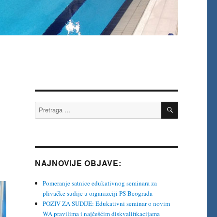
PRETRAŽI
Pretraga
za:
NAJNOVIJE OBJAVE:
Pomeranje satnice edukativnog seminara za
plivačke sudije u organizciji PS Beograda
POZIV ZA SUDIJE: Edukativni seminar o novim
WA pravilima i najčešćim diskvalifikacijama