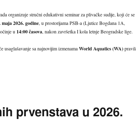
ada organizuje stručni edukativni seminar za plivačke sudije, koji će se
. maja 2026. godine
, u prostorijama PSB-a (Ljutice Bogdana 1A,
14:00 časova
očinje u
, nakon završetka I kola letnje Beogradske lige.
World Aquatics (WA)
će usaglašavanje sa najnovijim izmenama
pravil
POZIV ZA SUDIJE: Edukativni seminar o novim WA pravilima i najčeš
ih prvenstava u 2026.