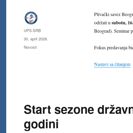
Plivački savez Beogr
subotu, 16
održati u
Autor
UPS-SRB
Beograd). Seminar p
Objavljeno
30. april 2026.
Kategorije
Novosti
Fokus predavanja bi
„
Nastavi sa čitanjem
Start sezone državn
godini