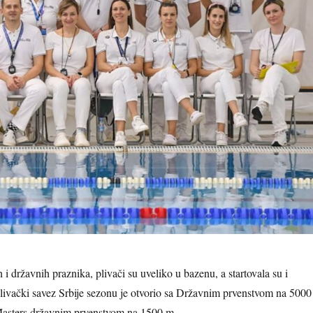
 državnih praznika, plivači su uveliko u bazenu, a startovala su i
livački savez Srbije sezonu je otvorio sa Državnim prvenstvom na 5000
asters državnim prvenstvom na 1500 m.