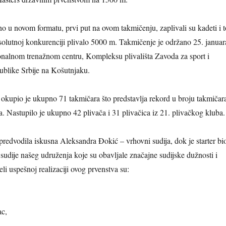
o u novom formatu, prvi put na ovom takmičenju, zaplivali su kadeti i t
olutnoj konkurenciji plivalo 5000 m. Takmičenje je održano 25. januar
onalnom trenažnom centru, Kompleksu plivališta Zavoda za sport i
ublike Srbije na Košutnjaku.
e okupio je ukupno 71 takmičara što predstavlja rekord u broju takmičar
a. Nastupilo je ukupno 42 plivača i 31 plivačica iz 21. plivačkog kluba.
 predvodila iskusna Aleksandra Đokić – vrhovni sudija, dok je starter bi
sudije našeg udruženja koje su obavljale značajne sudijske dužnosti i
i uspešnoj realizaciji ovog prvenstva su:
ac,