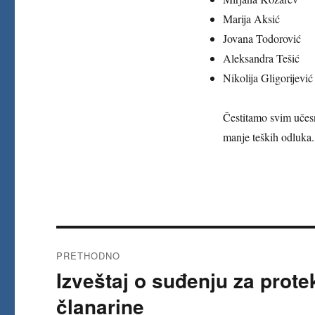
Marija Aksić
Jovana Todorović
Aleksandra Tešić
Nikolija Gligorijević
Čestitamo svim učes
manje teških odluka.
Kretanje
PRETHODNO
članka
Izveštaj o suđenju za prote
Prethodni
članak:
članarine