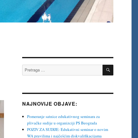
PRETRAŽI
Pretraga
za:
NAJNOVIJE OBJAVE:
Pomeranje satnice edukativnog seminara za
plivačke sudije u organizciji PS Beograda
POZIV ZA SUDIJE: Edukativni seminar o novim
WA pravilima i najčešćim diskvalifikacijama