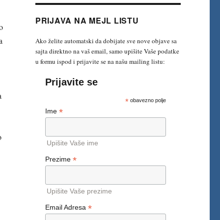
PRIJAVA NA MEJL LISTU
o
a
Ako želite automatski da dobijate sve nove objave sa
sajta direktno na vaš email, samo upišite Vaše podatke
u formu ispod i prijavite se na našu mailing listu:
Prijavite se
a
*
obavezno polje
*
Ime
o
Upišite Vaše ime
*
Prezime
Upišite Vaše prezime
*
Email Adresa