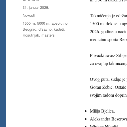
Objavljeno
31. januar 2026.
Kategorije
Novosti
Takmičenje je održan
Oznake
1500 m
,
5000 m
,
apsolutno
,
1500 m, dok se u aps
Beograd
,
državno
,
kadeti
,
2026. godine u naci
Košutnjak
,
masters
medicinu sporta Rep
Plivački savez Srbij
za ovaj tip takmičenj
Ovog puta, sudije je
Goran Zebić. Ostale 
svojim radom doprinel
Milija Bjelica,
Aleksandra Beserov
Mirjana Nikolić,