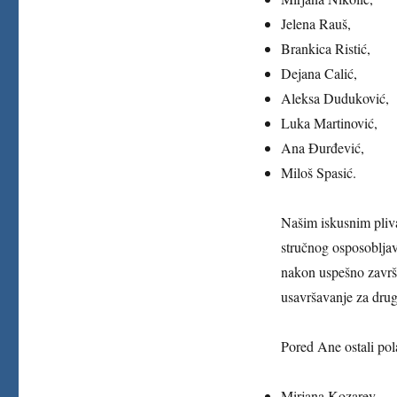
Jelena Rauš,
Brankica Ristić,
Dejana Calić,
Aleksa Duduković,
Luka Martinović,
Ana Đurđević,
Miloš Spasić.
Našim iskusnim plivač
stručnog osposobljav
nakon uspešno završ
usavršavanje za drug
Pored Ane ostali pol
Mirjana Kozarev