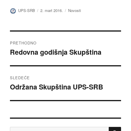
Autor
Objavljeno
Kategorije
UPS-SRB
2. mart 2016.
Novosti
Kretanje
PRETHODNO
članka
Redovna godišnja Skupština
Prethodni
članak:
SLEDEĆE
Održana Skupština UPS-SRB
Sledeći
članak:
PRE
Pretraga