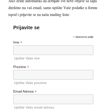
Ako želite automatski da dobijate sve nove objave sa sajta
direktno na vaš email, samo upišite Vaše podatke u formu
ispod i prijavite se na našu mailing listu:
Prijavite se
*
obavezno polje
*
Ime
Upišite Vaše ime
*
Prezime
Upišite Vaše prezime
*
Email Adresa
Upišite Vašu email adresu