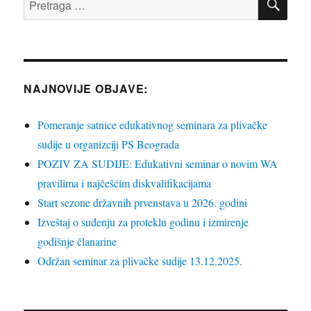
za:
NAJNOVIJE OBJAVE:
Pomeranje satnice edukativnog seminara za plivačke
sudije u organizciji PS Beograda
POZIV ZA SUDIJE: Edukativni seminar o novim WA
pravilima i najčešćim diskvalifikacijama
Start sezone državnih prvenstava u 2026. godini
Izveštaj o suđenju za proteklu godinu i izmirenje
godišnje članarine
Održan seminar za plivačke sudije 13.12.2025.