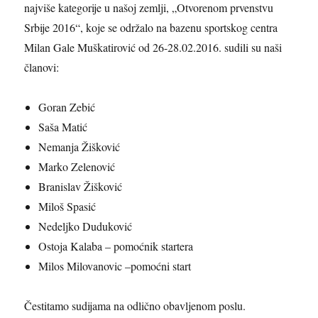
najviše kategorije u našoj zemlji, „Otvorenom prvenstvu
Srbije 2016“, koje se održalo na bazenu sportskog centra
Milan Gale Muškatirović od 26-28.02.2016. sudili su naši
članovi:
Goran Zebić
Saša Matić
Nemanja Žišković
Marko Zelenović
Branislav Žišković
Miloš Spasić
Nedeljko Duduković
Ostoja Kalaba – pomoćnik startera
Milos Milovanovic –pomoćni start
Čestitamo sudijama na odlično obavljenom poslu.