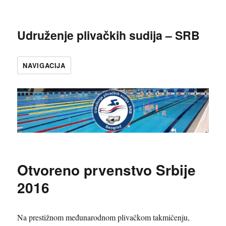
Udruženje plivačkih sudija – SRB
NAVIGACIJA
Otvoreno prvenstvo Srbije
2016
Na prestižnom međunarodnom plivačkom takmičenju,