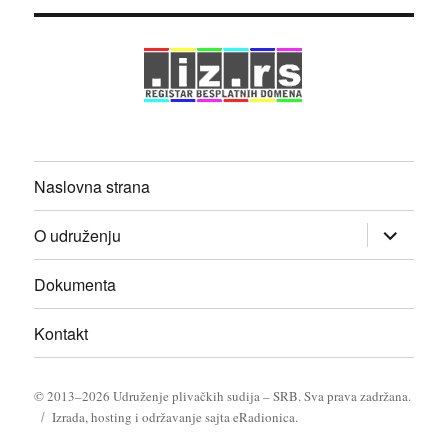
Naslovna strana
proširi
O udruženju
izbornik
dete
Dokumenta
Kontakt
© 2013–2026
Udruženje plivačkih sudija – SRB
. Sva prava zadržana.
Izrada, hosting i održavanje sajta eRadionica
.