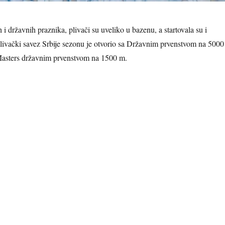
 državnih praznika, plivači su uveliko u bazenu, a startovala su i
livački savez Srbije sezonu je otvorio sa Državnim prvenstvom na 5000
asters državnim prvenstvom na 1500 m.
Start sezone državnih prvenstava u 2026. godini“