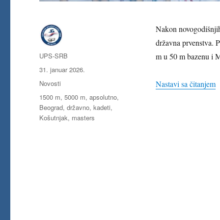
Nakon novogodišnjih i
državna prvenstva. P
Autor
UPS-SRB
m u 50 m bazenu i M
Objavljeno
31. januar 2026.
Kategorije
„
Novosti
Nastavi sa čitanjem
Oznake
1500 m
,
5000 m
,
apsolutno
,
Beograd
,
državno
,
kadeti
,
Košutnjak
,
masters