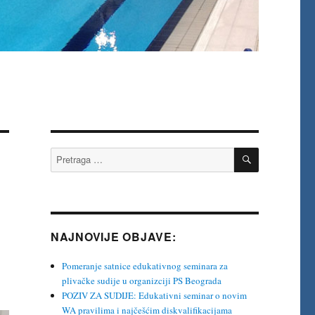
PRETRAŽI
Pretraga
za:
NAJNOVIJE OBJAVE:
Pomeranje satnice edukativnog seminara za
plivačke sudije u organizciji PS Beograda
POZIV ZA SUDIJE: Edukativni seminar o novim
WA pravilima i najčešćim diskvalifikacijama