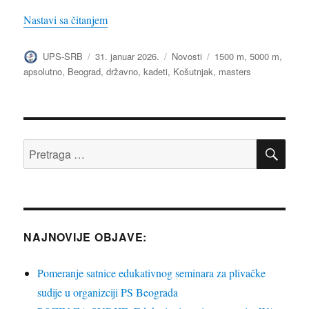
„Start sezone državnih prvenstava u 2026. god
Nastavi sa čitanjem
Autor
Objavljeno
Kategorije
Oznake
UPS-SRB
31. januar 2026.
Novosti
1500 m
,
5000 m
,
apsolutno
,
Beograd
,
državno
,
kadeti
,
Košutnjak
,
masters
PRE
Pretraga
za:
NAJNOVIJE OBJAVE:
Pomeranje satnice edukativnog seminara za plivačke
sudije u organizciji PS Beograda