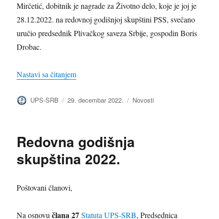
Mirčetić, dobitnik je nagrade za Životno delo, koje je joj je
28.12.2022. na redovnoj godišnjoj skupštini PSS, svečano
uručio predsednik Plivačkog saveza Srbije, gospodin Boris
Drobac.
„Gordana Mirčetić dobitnica nagrade za život
Nastavi sa čitanjem
Autor
Objavljeno
Kategorije
UPS-SRB
29. decembar 2022.
Novosti
Redovna godišnja
skupština 2022.
Poštovani članovi,
člana 27
Na osnovu
Statuta UPS-SRB
, Predsednica