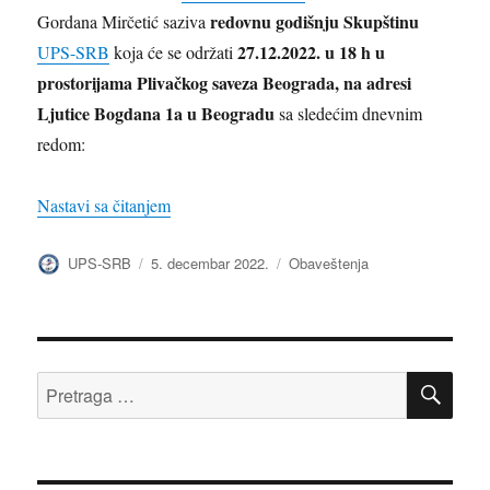
redovnu godišnju Skupštinu
Gordana Mirčetić saziva
27.12.2022. u 18 h u
UPS-SRB
koja će se održati
prostorijama Plivačkog saveza Beograda, na adresi
Ljutice Bogdana 1a u Beogradu
sa sledećim dnevnim
redom:
„Redovna godišnja skupština 2022.“
Nastavi sa čitanjem
Autor
Objavljeno
Kategorije
UPS-SRB
5. decembar 2022.
Obaveštenja
PRE
Pretraga
za: