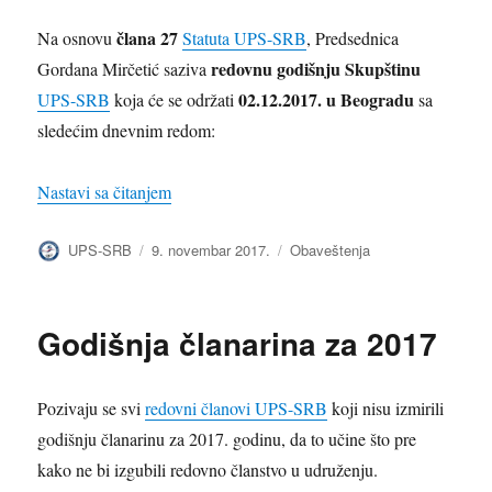
člana 27
Na osnovu
Statuta UPS-SRB
, Predsednica
redovnu godišnju Skupštinu
Gordana Mirčetić saziva
02.12.2017. u Beogradu
UPS-SRB
koja će se održati
sa
sledećim dnevnim redom:
„Redovna godišnja skupština 2017.“
Nastavi sa čitanjem
Autor
Objavljeno
Kategorije
UPS-SRB
9. novembar 2017.
Obaveštenja
Godišnja članarina za 2017
Pozivaju se svi
redovni članovi UPS-SRB
koji nisu izmirili
godišnju članarinu za 2017. godinu, da to učine što pre
kako ne bi izgubili redovno članstvo u udruženju.