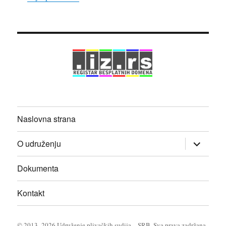
Naslovna strana
proširi
O udruženju
izbornik
dete
Dokumenta
Kontakt
© 2013–2026
Udruženje plivačkih sudija – SRB
. Sva prava zadržana.