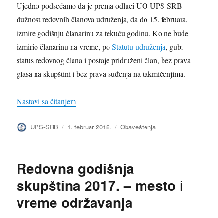
Ujedno podsećamo da je prema odluci UO UPS-SRB
dužnost redovnih članova udruženja, da do 15. februara,
izmire godišnju članarinu za tekuću godinu. Ko ne bude
izmirio članarinu na vreme, po
Statutu udruženja
, gubi
status redovnog člana i postaje pridruženi član, bez prava
glasa na skupštini i bez prava suđenja na takmičenjima.
„Članarina i izveštaj o suđenjima 2017.“
Nastavi sa čitanjem
Autor
Objavljeno
Kategorije
UPS-SRB
1. februar 2018.
Obaveštenja
Redovna godišnja
skupština 2017. – mesto i
vreme održavanja