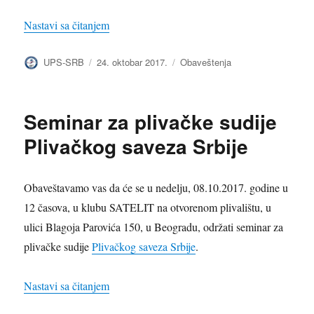
„Godišnja članarina za 2017“
Nastavi sa čitanjem
Autor
Objavljeno
Kategorije
UPS-SRB
24. oktobar 2017.
Obaveštenja
Seminar za plivačke sudije
Plivačkog saveza Srbije
Obaveštavamo vas da će se u nedelju, 08.10.2017. godine u
12 časova, u klubu SATELIT na otvorenom plivalištu, u
ulici Blagoja Parovića 150, u Beogradu, održati seminar za
plivačke sudije
Plivačkog saveza Srbije
.
„Seminar za plivačke sudije Plivačkog saveza 
Nastavi sa čitanjem