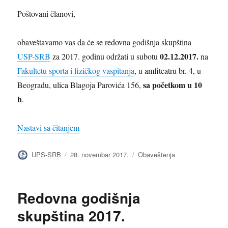
Poštovani članovi,
obaveštavamo vas da će se redovna godišnja skupština
02.12.2017.
USP-SRB
za 2017. godinu održati u subotu
na
Fakultetu sporta i fizičkog vaspitanja
, u amfiteatru br. 4, u
sa početkom u 10
Beogradu, ulica Blagoja Parovića 156,
h
.
„Redovna godišnja skupština 2017. – mesto i
Nastavi sa čitanjem
Autor
Objavljeno
Kategorije
UPS-SRB
28. novembar 2017.
Obaveštenja
Redovna godišnja
skupština 2017.