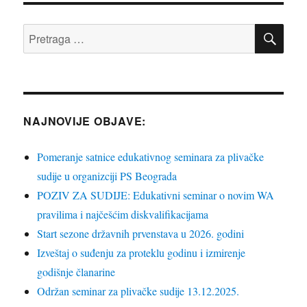
STRA
NA
NA
PRE
Pretraga
za:
NAJNOVIJE OBJAVE:
Pomeranje satnice edukativnog seminara za plivačke
sudije u organizciji PS Beograda
POZIV ZA SUDIJE: Edukativni seminar o novim WA
pravilima i najčešćim diskvalifikacijama
Start sezone državnih prvenstava u 2026. godini
Izveštaj o suđenju za proteklu godinu i izmirenje
godišnje članarine
Održan seminar za plivačke sudije 13.12.2025.