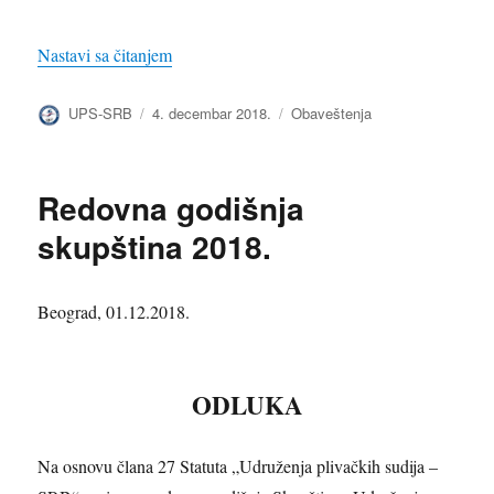
„Redovna godišnja skupština 2018. – mesto i
Nastavi sa čitanjem
Autor
Objavljeno
Kategorije
UPS-SRB
4. decembar 2018.
Obaveštenja
Redovna godišnja
skupština 2018.
Beograd, 01.12.2018.
ODLUKA
Na osnovu člana 27 Statuta „Udruženja plivačkih sudija –