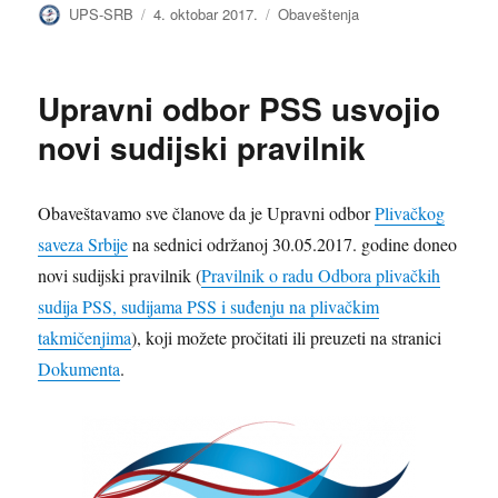
Autor
Objavljeno
Kategorije
UPS-SRB
4. oktobar 2017.
Obaveštenja
Upravni odbor PSS usvojio
novi sudijski pravilnik
Obaveštavamo sve članove da je Upravni odbor
Plivačkog
saveza Srbije
na sednici održanoj 30.05.2017. godine doneo
novi sudijski pravilnik (
Pravilnik o radu Odbora plivačkih
sudija PSS, sudijama PSS i suđenju na plivačkim
takmičenjima
), koji možete pročitati ili preuzeti na stranici
Dokumenta
.