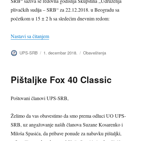
SRB“ saziva se redovna godišnja Skupština „Udruženja
plivačkih sudija – SRB“ za 22.12.2018. u Beogradu sa
početkom u 15 ± 2 h sa sledećim dnevnim redom:
„Redovna godišnja skupština 2018.“
Nastavi sa čitanjem
Autor
Objavljeno
Kategorije
UPS-SRB
1. decembar 2018.
Obaveštenja
Pištaljke Fox 40 Classic
Poštovani članovi UPS-SRB,
Želimo da vas obavestimo da smo prema odluci UO UPS-
SRB, uz angažovanje naših članova Suzane Kosarenko i
Miloša Spasića, da pribave ponude za nabavku pištaljki,