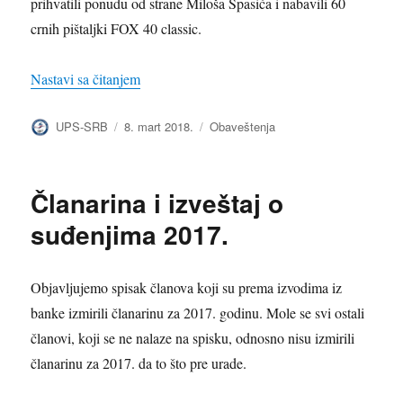
prihvatili ponudu od strane Miloša Spasića i nabavili 60
crnih pištaljki FOX 40 classic.
„Pištaljke Fox 40 Classic“
Nastavi sa čitanjem
Autor
Objavljeno
Kategorije
UPS-SRB
8. mart 2018.
Obaveštenja
Članarina i izveštaj o
suđenjima 2017.
Objavljujemo spisak članova koji su prema izvodima iz
banke izmirili članarinu za 2017. godinu. Mole se svi ostali
članovi, koji se ne nalaze na spisku, odnosno nisu izmirili
članarinu za 2017. da to što pre urade.