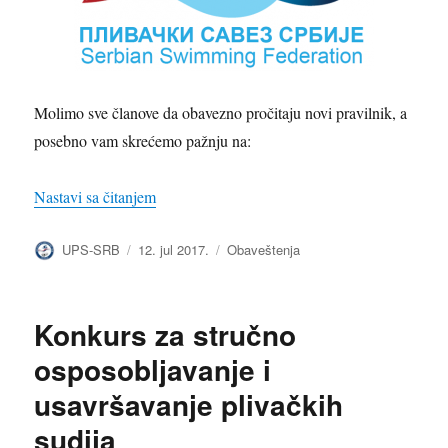
Molimo sve članove da obavezno pročitaju novi pravilnik, a
posebno vam skrećemo pažnju na:
„Upravni odbor PSS usvojio novi sudijski prav
Nastavi sa čitanjem
Autor
Objavljeno
Kategorije
UPS-SRB
12. jul 2017.
Obaveštenja
Konkurs za stručno
osposobljavanje i
usavršavanje plivačkih
sudija