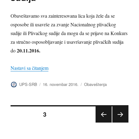
Obaveštavamo sva zainteresovana lica koja žele da se
osposobe ili usavrše za zvanje Nacionalnog plivačkog
sudije ili Plivačkog sudije da mogu da se prijave na Konkurs
za stručno osposobljavanje i usavršavanje plivačkih sudija
20.11.2016.
do
„Konkurs za stručno osposobljavanje i usavrša
Nastavi sa čitanjem
Autor
Objavljeno
Kategorije
UPS-SRB
16. novembar 2016.
Obaveštenja
Paginacija
STRANICA
3
PRE
SLED
članaka
THO
EĆA
DNA
STRA